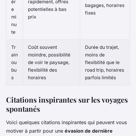
èr
rapidement, offres
bagages, horaires
e
potentielles à bas
fixes
mi
prix
nu
te
Tr
Coût souvent
Durée du trajet,
ain
moindre, possibilité
moins de
ou
de voir le paysage,
flexibilité que le
bu
flexibilité des
road trip, horaires
s
horaires
parfois limités
Citations inspirantes sur les voyages
spontanés
Voici quelques citations inspirantes qui peuvent vous
motiver à partir pour une
évasion de dernière