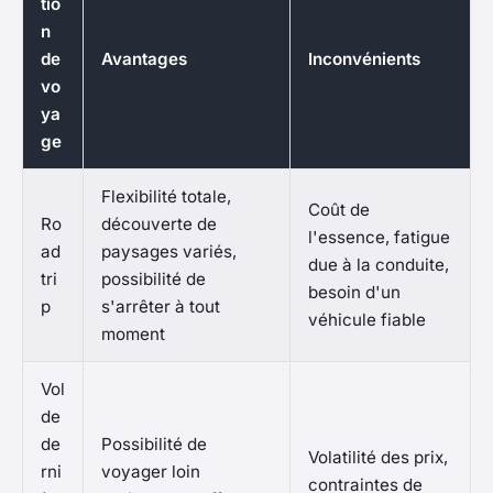
tio
n
de
Avantages
Inconvénients
vo
ya
ge
Flexibilité totale,
Coût de
Ro
découverte de
l'essence, fatigue
ad
paysages variés,
due à la conduite,
tri
possibilité de
besoin d'un
p
s'arrêter à tout
véhicule fiable
moment
Vol
de
de
Possibilité de
Volatilité des prix,
rni
voyager loin
contraintes de