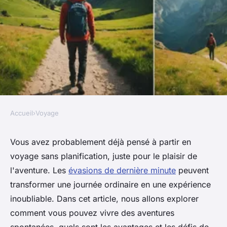
Accueil
›
Voyage
VOYAGE
Évasions de dernière minute :
Vous avez probablement déjà pensé à partir en
voyage sans planification, juste pour le plaisir de
vivez des aventures
l'aventure. Les
évasions de dernière minute
peuvent
spontanées !
transformer une journée ordinaire en une expérience
inoubliable. Dans cet article, nous allons explorer
muriel
•
6 février 2025
•
6 min de lecture
comment vous pouvez vivre des aventures