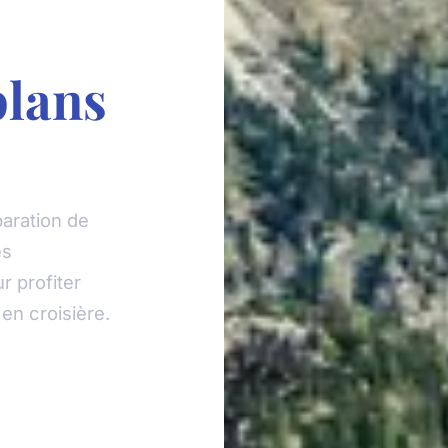
plans
aration de
es
r profiter
en croisière.