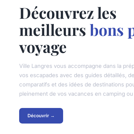
Découvrez les
meilleurs
bons 
voyage
Ville Langres vous accompagne dans la prép
vos escapades avec des guides détaillés, d
comparatifs et des idées de destinations pou
pleinement de vos vacances en camping ou 
Découvrir →