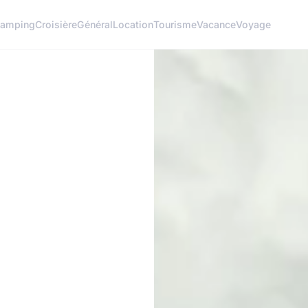
amping
Croisière
Général
Location
Tourisme
Vacance
Voyage