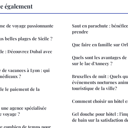
re également
rme de voyage passionnante
Saut en parachute : bénéfice
prendre
us belles plages de Sicile ?
Que faire en famille sur Or
e : Découvrez Dubaï avec
Quels sont les avantages de
sur le lac d'Annecy ?
e de vacances à Lyon : qui
 médicaux ?
Bruxelles de nuit : Quels qu
événements nocturnes anime
touristique de la ville?
e le paiement de la
Comment choisir un hôtel e
 une agence spécialisée
e voyage ?
Gel douche pour hôtel : l'im
de bain sur la satisfaction d
dre combien de temps pour