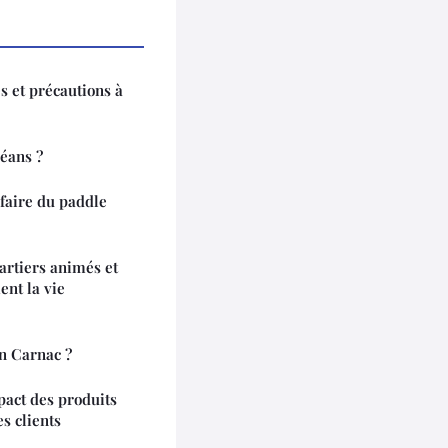
s et précautions à
léans ?
 faire du paddle
artiers animés et
nt la vie
n Carnac ?
pact des produits
es clients