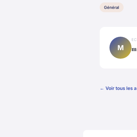
Général
EC
M
m
← Voir tous les a