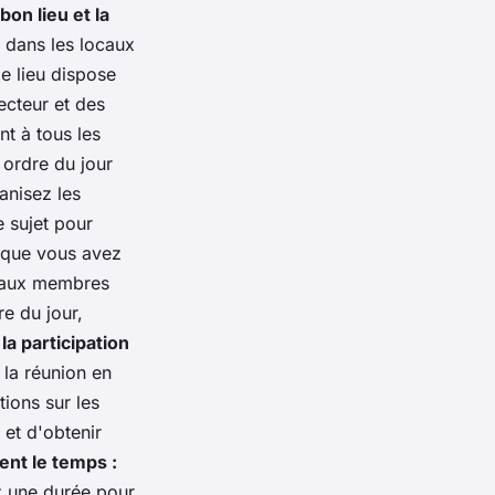
bon lieu et la
t dans les locaux
e lieu dispose
ecteur et des
t à tous les
ordre du jour
anisez les
 sujet pour
 que vous avez
le aux membres
re du jour,
a participation
la réunion en
ions sur les
 et d'obtenir
ent le temps :
ez une durée pour