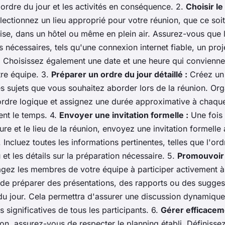
'ordre du jour et les activités en conséquence. 2.
Choisir le 
ectionnez un lieu approprié pour votre réunion, que ce soi
ise, dans un hôtel ou même en plein air. Assurez-vous que l
nécessaires, tels qu'une connexion internet fiable, un proj
. Choisissez également une date et une heure qui conviennen
re équipe. 3.
Préparer un ordre du jour détaillé :
Créez un 
les sujets que vous souhaitez aborder lors de la réunion. Org
ordre logique et assignez une durée approximative à chaque
ent le temps. 4.
Envoyer une invitation formelle :
Une fois
heure et le lieu de la réunion, envoyez une invitation formel
 Incluez toutes les informations pertinentes, telles que l'ord
u et les détails sur la préparation nécessaire. 5.
Promouvoir l
ez les membres de votre équipe à participer activement à 
de préparer des présentations, des rapports ou des suggest
 du jour. Cela permettra d'assurer une discussion dynamique
s significatives de tous les participants. 6.
Gérer efficacem
on, assurez-vous de respecter le planning établi. Définiss