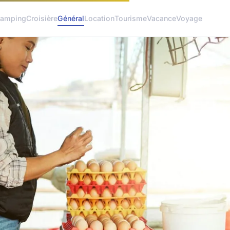
amping
Croisière
Général
Location
Tourisme
Vacance
Voyage