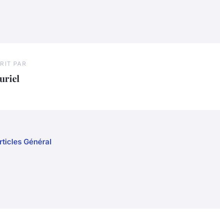
RIT PAR
uriel
rticles Général