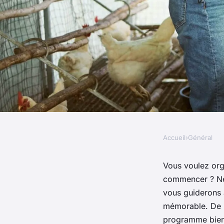
Accueil
›
Général
GÉNÉRAL
Les étapes cruciale
Vous voulez org
commencer ? Ne 
une réunion d'équip
vous guiderons 
mémorable. De l
programme bien 