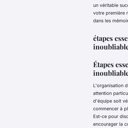
muriel
•
1 septembre 2023
•
3 min de lecture
un véritable su
votre première 
dans les mémoir
étapes esse
inoubliabl
Étapes esse
inoubliabl
L'organisation d
attention partic
d'équipe soit vé
commencer à plan
Est-ce pour dis
encourager la co