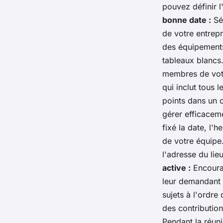
pouvez définir l
bonne date :
Sél
de votre entrepr
des équipements 
tableaux blancs
membres de vot
qui inclut tous 
points dans un 
gérer efficacem
fixé la date, l'
de votre équipe.
l'adresse du lie
active :
Encourag
leur demandant 
sujets à l'ordre
des contribution
Pendant la réuni