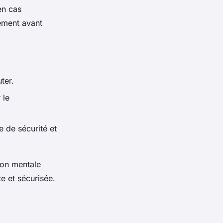
en cas
ement avant
ter.
 le
e de sécurité et
ion mentale
e et sécurisée.