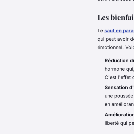
muriel
•
21 mai 2024
•
3 min de lecture
Les bienfai
Le
saut en par
qui peut avoir 
émotionnel. Voi
Réduction d
hormone qui, 
C'est l'effet
Sensation d'
une poussée 
en amélioran
Amélioratio
liberté qui p