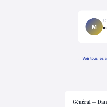
EC
M
m
← Voir tous les a
Général — Dan