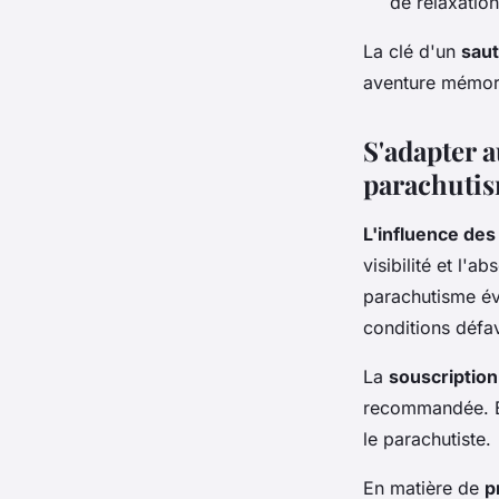
de relaxatio
La clé d'un
saut
aventure mémora
S'adapter 
parachutis
L'influence de
visibilité et l'
parachutisme év
conditions défa
La
souscription
recommandée. Ell
le parachutiste.
En matière de
p