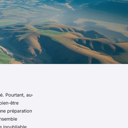
é. Pourtant, au-
bien-être
une préparation
ensemble
 inoubliable.