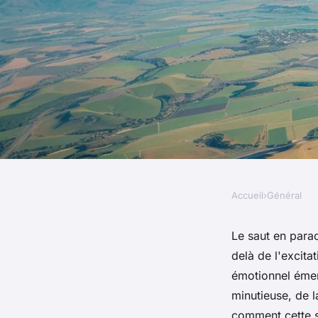
Accueil
›
Général
GÉNÉRAL
Saut en parachute : 
Le saut en parac
delà de l'excita
précautions à prend
émotionnel émer
minutieuse, de 
comment cette s