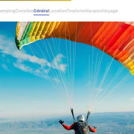
amping
Croisière
Général
Location
Tourisme
Vacance
Voyage