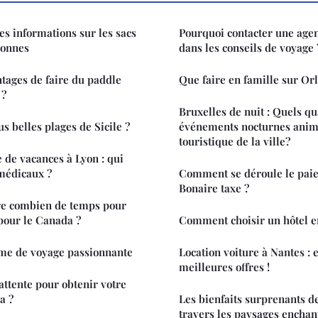
s informations sur les sacs
Pourquoi contacter une agen
sonnes
dans les conseils de voyage 
ntages de faire du paddle
Que faire en famille sur Or
 ?
Bruxelles de nuit : Quels qu
us belles plages de Sicile ?
événements nocturnes anime
touristique de la ville?
e de vacances à Lyon : qui
 médicaux ?
Comment se déroule le paie
Bonaire taxe ?
dre combien de temps pour
pour le Canada ?
Comment choisir un hôtel e
rme de voyage passionnante
Location voiture à Nantes : 
meilleures offres !
'attente pour obtenir votre
a ?
Les bienfaits surprenants de
travers les paysages enchan