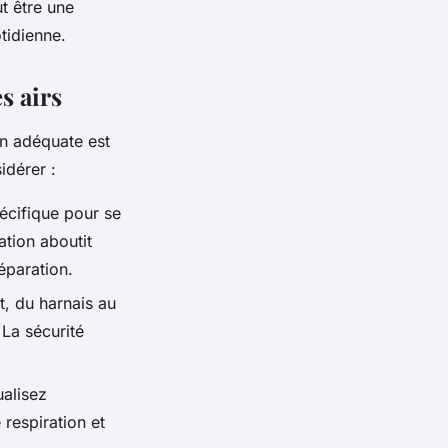
t être une
tidienne.
s airs
on adéquate est
idérer :
pécifique pour se
ation aboutit
éparation.
, du harnais au
 La sécurité
ualisez
respiration et