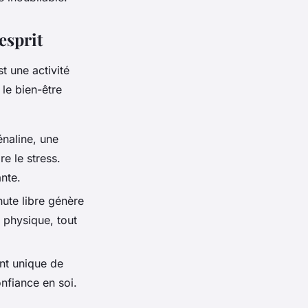
esprit
t une activité
 le bien-être
énaline, une
e le stress.
ante.
hute libre génère
 physique, tout
ent unique de
nfiance en soi.